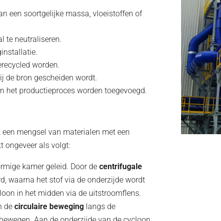
n een soortgelijke massa, vloeistoffen of
l te neutraliseren.
installatie.
erecycled worden.
ij de bron gescheiden wordt.
an het productieproces worden toegevoegd.
t een mengsel van materialen met een
t ongeveer als volgt:
vormige kamer geleid. Door de
centrifugale
d, waarna het stof via de onderzijde wordt
loon in het midden via de uitstroomflens.
n de
circulaire beweging
langs de
 bewegen. Aan de onderzijde van de cycloon