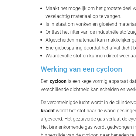
Maakt het mogelijk om het grootste deel va
vezelachtig materiaal op te vangen.
Is in staat om vonken en gloeiend materiaa
Ontlast het filter van de industriële stofzuig
Afgescheiden materiaal kan makkelijker g
Energiebesparing doordat het afval dicht b
Waardevolle stoffen kunnen direct weer a
Werking van een cycloon
Een
cycloon
is een kegelvormig apparaat da
verschillende dichtheid kan scheiden en werk
De verontreinigde lucht wordt in de cilinder
kracht
wordt het stof naar de wand geslinger
afgevoerd. Het gezuiverde gas verlaat de cyc
Het binnenkomende gas wordt gedwongen i
binnenzijde van de cycloon naar beneden te