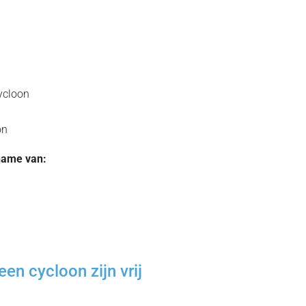
ycloon
on
ename van:
en cycloon zijn vrij