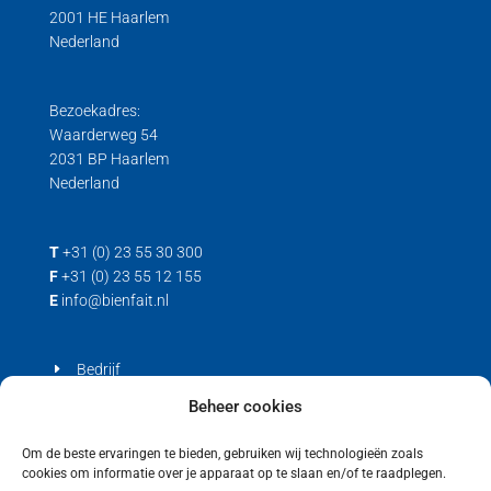
2001 HE Haarlem
Nederland
Bezoekadres:
Waarderweg 54
2031 BP Haarlem
Nederland
T
+31 (0) 23 55 30 300
F
+31 (0) 23 55 12 155
E
info@bienfait.nl
Bedrijf
Producten
Beheer cookies
Contact
Om de beste ervaringen te bieden, gebruiken wij technologieën zoals
cookies om informatie over je apparaat op te slaan en/of te raadplegen.
Privacyverklaring