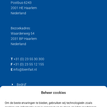
Postbus 6243
Hygiënische Load Cells
2001 HE Haarlem
Nederland
Load cell voor trek- en drukkrachten
Trek loadcell
Bezoekadres:
Waarderweg 54
2031 BP Haarlem
Nederland
T
+31 (0) 23 55 30 300
F
+31 (0) 23 55 12 155
E
info@bienfait.nl
Bedrijf
Producten
Beheer cookies
Contact
Om de beste ervaringen te bieden, gebruiken wij technologieën zoals