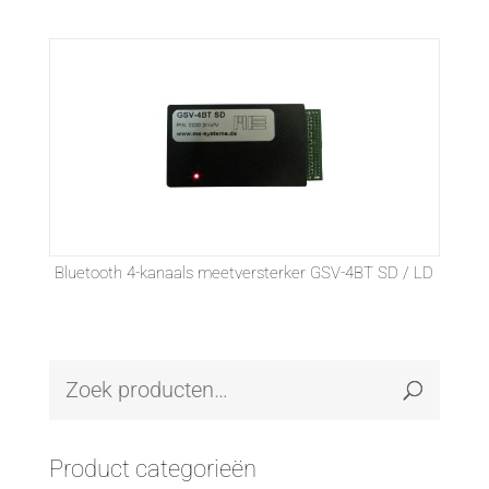
Bluetooth 4-kanaals meetversterker GSV-4BT SD / LD
Product categorieën