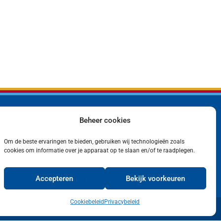
Beheer cookies
Bedrijf
Privacyverklaring
Producten
Cookiebeleid (EU)
Om de beste ervaringen te bieden, gebruiken wij technologieën zoals
Contact
cookies om informatie over je apparaat op te slaan en/of te raadplegen.
Accepteren
Bekijk voorkeuren
Cookiebeleid
Privacybeleid