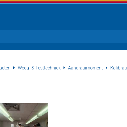
ucten
Weeg- & Testtechniek
Aandraaimoment
Kalibrat