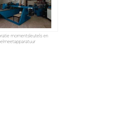
bratie momentsleutels en
elmeetapparatuur