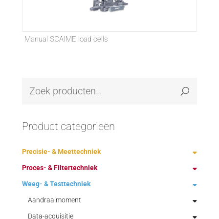
Manual SCAIME load cells
Product categorieën
Precisie- & Meettechniek
Proces- & Filtertechniek
Demagnetiseren
Weeg- & Testtechniek
Fabrikanten
Ontstoffing technologie
Handmeetgereedschap
Procestechniek
Aandraaimoment
Bulkbelading
Hoge toeren, boor-graveer-frees-slijp motoren
Verpakkingstechniek
Data-acquisitie
Mechanisch gereinigde filters
blister- en kartonneermachines
CapStar