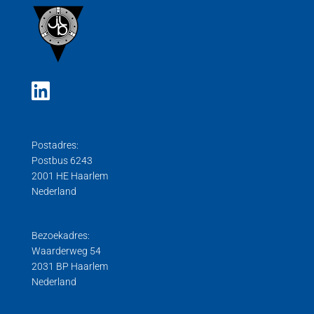
Druk weegcel
Gebruiksaanwijzingen
Hygiënische weegcellen
Trek weegcel
Trek/Druk weegcellen
Postadres:
Postbus 6243
2001 HE Haarlem
Nederland
Bezoekadres:
Waarderweg 54
2031 BP Haarlem
Nederland