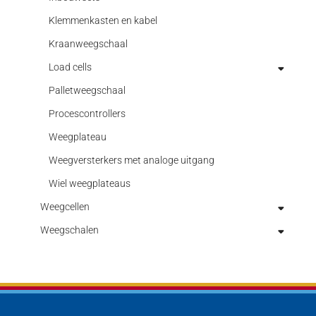
Materiaal beproevingsmachines
Verplaatsingsopnemer met kabel
Klemmenkasten en kabel
Rekstrook versterkers
Fabriekskalibraties kracht
Meerassige krachtopnemers
Kraanweegschaal
USB meetversterkers
Meetassen
Load cells
Miniatuur krachtopnemers
Palletweegschaal
ATEX load cells
Multicomponent Transducers
Procescontrollers
Buigstaaf opnemer / shear beam load cell
Opnemer met 2 bereiken
Weegplateau
Centercellen / platformweegcel
Overbelastings beveiliging kabel
Weegversterkers met analoge uitgang
Digitale loadcellen
Aluminium centercel
Poelie sensoren
Wiel weegplateaus
Druk loadcell
Digitale centercel
Weegcellen
Robot sensor
Gebruiksaanwijzingen
Stainless steel centercel
Weegschalen
Trek kracht
ATEX weegcellen
Hygiënische Load Cells
Trek/druk kracht
Buigstaven / Shearbeams
Industriële weegschalen
Load cell voor trek- en drukkrachten
centercellen
Trek loadcell
Digitale weegcellen