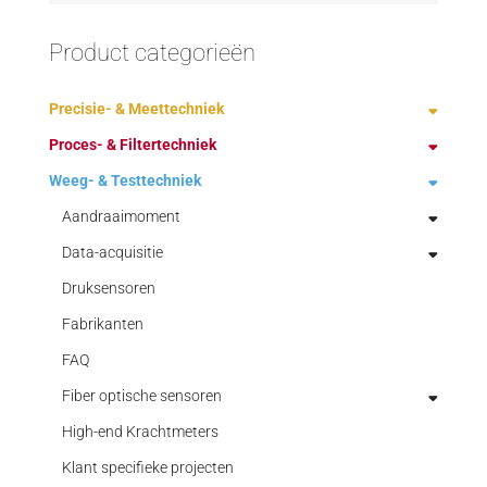
Product categorieën
Precisie- & Meettechniek
Proces- & Filtertechniek
Demagnetiseren
Weeg- & Testtechniek
Fabrikanten
Ontstoffing technologie
Handmeetgereedschap
Procestechniek
Aandraaimoment
Bulkbelading
Hoge toeren, boor-graveer-frees-slijp motoren
Verpakkingstechniek
Data-acquisitie
Mechanisch gereinigde filters
blister- en kartonneermachines
CapStar
Minimale Meng- & Koelsmeer Systemen
Druksensoren
Opbouw van spindel
Perslucht gereinigde stoffilters
Capsule Filling Machines
Complete meetsystemen
BMCM
STEINEL normdelen voor de stempelbouw en
Fabrikanten
Silofilters
container hefkolom
Digitale momentsleutels
Diverse dataloggers
INFA-INLINE-Filter
5B meetversterkers en toebehoren
matrijzenbouw
FAQ
Spotfilters
Fabrikanten
Elektronica aandraaimoment
Gantner-instruments
INFA-JET (AJN)
Aansluit technologie
Superfinishen & Polijsten
Fiber optische sensoren
Geleidingselementen
Stofzuigen
Granulatie technologieen
Joint Kits
Grant
INFA-JET-LAMELLEN FILTER (AJL)
data-aquisitie-software
Q.bloxx XE
High-end Krachtmeters
Machine elementen
Speedfinish machine
Vacuümtransport
High Shear Mixer
Kalibratie
OPTISCH met SCAIME
Data acquisitie optische sensoren
INFA-VARIO JET (AJV)
Mal miniatuur versterkers
Q.bloxx XL
Accessories
Klant specifieke projecten
Normdelen voor kunststofspuitgieten
Superfinish opbouw systemen
Metaaldetectie
Roterende koppelopnemer
Fiber optische hoeksensoren
INFASTAUB patronenfilter (MPR)
PC-netwerk meetsystemen
Q.brixx XE
Bus coupler
Accessories