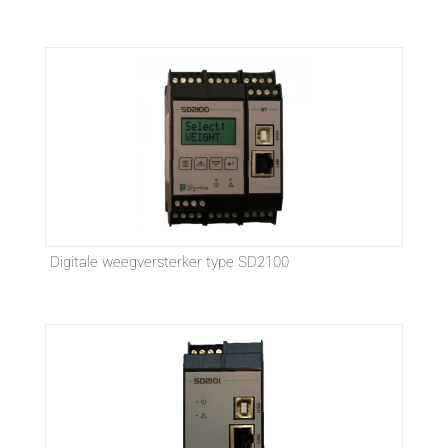
Digitale weegversterker type SD2100