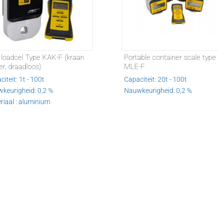
 loadcel Type KAK-F (kraan
Portable container scale type
er, draadloos)
MLE-F
iteit: 1t - 100t
Capaciteit: 20t - 100t
keurigheid: 0,2 %
Nauwkeurigheid: 0,2 %
riaal : aluminium