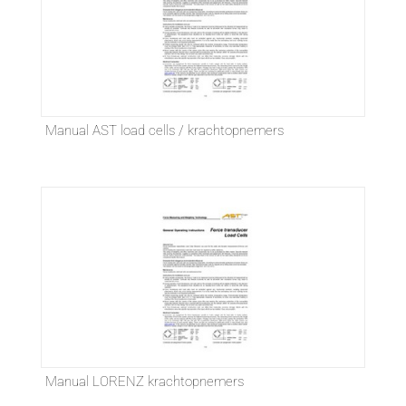
Manual AST load cells / krachtopnemers
Manual LORENZ krachtopnemers