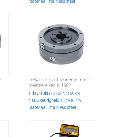
Materiaal: stainless steel
F
Trek/druk krachtopnemer met 2
meetbereiken K-1882
±1kN/10kN - ±15kN/150kN
Nauwkeurigheid: 0,2% (0,4%)
Materiaal : stainless steel