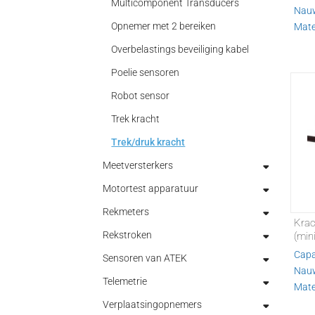
Multicomponent Transducers
Nauw
Opnemer met 2 bereiken
Mater
Overbelastings beveiliging kabel
Poelie sensoren
Robot sensor
Trek kracht
Trek/druk kracht
Meetversterkers
Motortest apparatuur
Analoge meetversterkers
Rekmeters
Digitale meetversterkers
Elektronica voor motortest
Krac
Rekstroken
Draagbare indicatoren
Hysterese dynamometers
Optische rekmeters
(min
Capa
Sensoren van ATEK
Indicatoren
Poeder Dynamometer (rem)
Rekmeters aanschroefbaar
Accessoires voor rekstroken
Nauw
Telemetrie
Process controllers
Rem componenten
Rekmeters hoog oplossend
Meetversterkers
Druksensoren
Mate
Verplaatsingopnemers
USB meetversterkers
Wervelstroom Dynamometer
analyse/onderzoek
Lineaire verplaatsing Io T-
Bluetooth meetversterkers