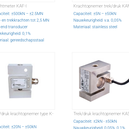
htmeter KAF-I
Krachtopnemer trek/druk KA
citeit: ±500kN – ±2.5MN
Capaciteit: ±5N – ±50kN
- en trekkrachten tot 2,5 MN
Nauwkeurigheid: v.a. 0,05%
 end transducer
Materiaal: stainless steel
keurigheid: 0,1%
riaal: gereedschapsstaal
/druk krachtopnemer type K-
Trek/druk krachtopnemer KA
Capaciteit: ±2kN - ±50kN
citeit: ±20N – ±50kN
Nauwkeurigheid: 0,05%, 0,1%