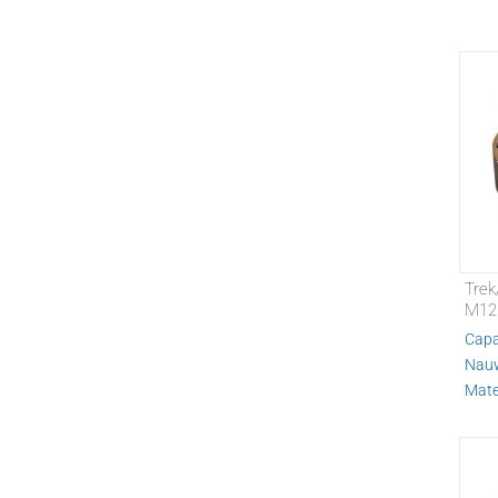
Trek
M12
Capa
Nauw
Mater