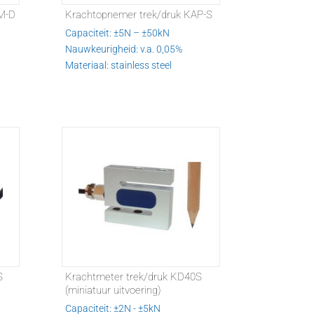
M-D
Krachtopnemer trek/druk KAP-S
Capaciteit: ±5N – ±50kN
Nauwkeurigheid: v.a. 0,05%
Materiaal: stainless steel
S
Krachtmeter trek/druk KD40S
(miniatuur uitvoering)
Capaciteit: ±2N - ±5kN