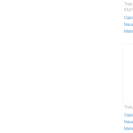
Trek
KM1
Capa
Nauw
Mater
Trek
Capa
Nauw
Mater