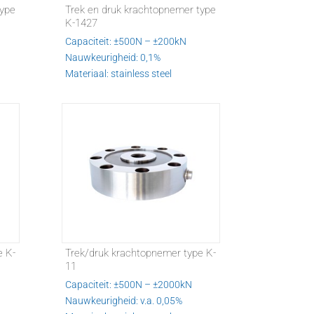
type
Trek en druk krachtopnemer type
K-1427
Capaciteit: ±500N – ±200kN
Nauwkeurigheid: 0,1%
Materiaal: stainless steel
e K-
Trek/druk krachtopnemer type K-
11
Capaciteit: ±500N – ±2000kN
Nauwkeurigheid: v.a. 0,05%