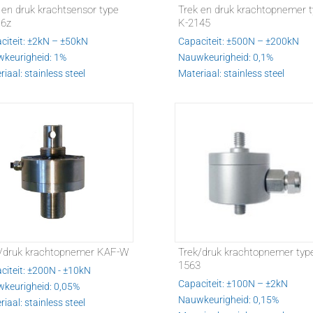
 en druk krachtsensor type
Trek en druk krachtopnemer 
6z
K-2145
citeit: ±2kN – ±50kN
Capaciteit: ±500N – ±200kN
keurigheid: 1%
Nauwkeurigheid: 0,1%
iaal: stainless steel
Materiaal: stainless steel
/druk krachtopnemer KAF-W
Trek/druk krachtopnemer typ
1563
citeit: ±200N - ±10kN
Capaciteit: ±100N – ±2kN
keurigheid: 0,05%
Nauwkeurigheid: 0,15%
iaal: stainless steel