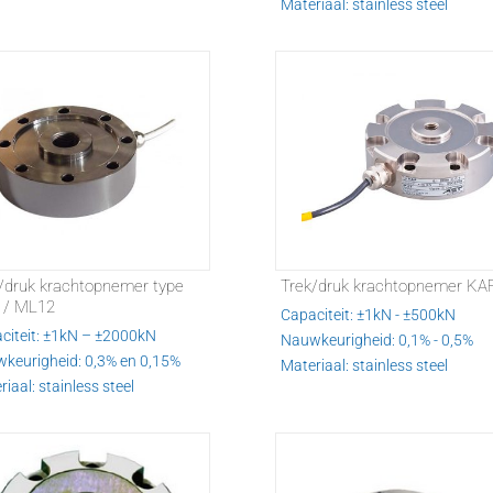
Materiaal: stainless steel
/druk krachtopnemer type
Trek/druk krachtopnemer KA
 / ML12
Capaciteit: ±1kN - ±500kN
citeit: ±1kN – ±2000kN
Nauwkeurigheid: 0,1% - 0,5%
keurigheid: 0,3% en 0,15%
Materiaal: stainless steel
iaal: stainless steel