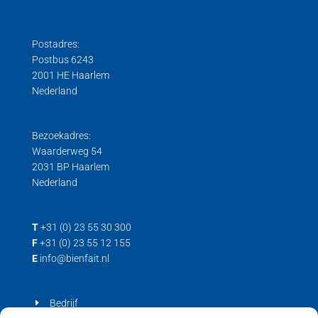
Poelie sensoren
Wiel weegplateaus
Druk loadcell
Digitale centercel
Postadres:
Robot sensor
Gebruiksaanwijzingen
Stainless steel centercel
Postbus 6243
Trek kracht
Hygiënische Load Cells
2001 HE Haarlem
Nederland
Trek/druk kracht
Load cell voor trek- en drukkrachten
Trek loadcell
Bezoekadres:
Waarderweg 54
2031 BP Haarlem
Nederland
T
+31 (0) 23 55 30 300
F
+31 (0) 23 55 12 155
E
info@bienfait.nl
Bedrijf