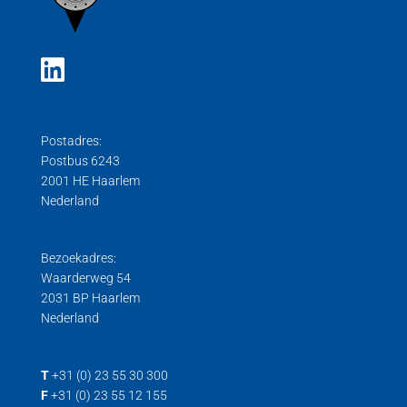
Trek kracht
Procescontrollers
Hygiënische weegcellen
Buigstaaf opnemer / shear beam load cell
Trek/druk kracht
Weegplateau
Trek weegcel
Centercellen / platformweegcel
Weegversterkers met analoge uitgang
Trek/Druk weegcellen
Digitale loadcellen
Aluminium centercel
Wiel weegplateaus
Druk loadcell
Digitale centercel
Postadres:
Gebruiksaanwijzingen
Stainless steel centercel
Postbus 6243
Hygiënische Load Cells
2001 HE Haarlem
Nederland
Load cell voor trek- en drukkrachten
Trek loadcell
Bezoekadres:
Waarderweg 54
2031 BP Haarlem
Nederland
T
+31 (0) 23 55 30 300
F
+31 (0) 23 55 12 155