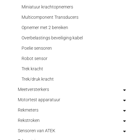
Miniatuur krachtopnemers
Multicomponent Transducers
Opnemer met 2 bereiken
Overbelastings beveiliging kabel
Poelie sensoren
Robot sensor
Trek kracht
Trek/druk kracht
Meetversterkers
Motortest apparatuur
Analoge meetversterkers
Rekmeters
Digitale meetversterkers
Elektronica voor motortest
Rekstroken
Draagbare indicatoren
Hysterese dynamometers
Optische rekmeters
Sensoren van ATEK
Indicatoren
Poeder Dynamometer (rem)
Rekmeters aanschroefbaar
Accessoires voor rekstroken