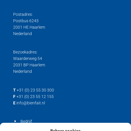
Wiel weegplateaus
Druk loadcell
Digitale centercel
Postadres:
Gebruiksaanwijzingen
Stainless steel centercel
Postbus 6243
Hygiënische Load Cells
2001 HE Haarlem
Nederland
Load cell voor trek- en drukkrachten
Trek loadcell
Bezoekadres:
Waarderweg 54
2031 BP Haarlem
Nederland
T
+31 (0) 23 55 30 300
F
+31 (0) 23 55 12 155
E
info@bienfait.nl
Bedrijf
Producten