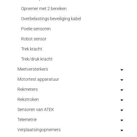
Opnemer met 2 bereiken
Overbelastings beveiliging kabel
Poelie sensoren
Robot sensor
Trek kracht
Trek/druk kracht
Meetversterkers
Motortest apparatuur
Analoge meetversterkers
Rekmeters
Digitale meetversterkers
Elektronica voor motortest
Rekstroken
Draagbare indicatoren
Hysterese dynamometers
Optische rekmeters
Sensoren van ATEK
Indicatoren
Poeder Dynamometer (rem)
Rekmeters aanschroefbaar
Accessoires voor rekstroken
Telemetrie
Process controllers
Rem componenten
Rekmeters hoog oplossend
Meetversterkers analyse/onderzoek
Druksensoren
Verplaatsingopnemers
USB meetversterkers
Wervelstroom Dynamometer (rem)
Meetversterkers inbouw opnemers
Lineaire verplaatsing Io T-bewaking
Bluetooth meetversterkers