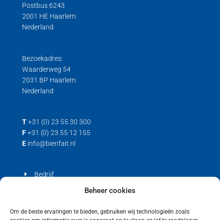
Postbus 6243
Hygiënische Load Cells
2001 HE Haarlem
Nederland
Load cell voor trek- en drukkrachten
Trek loadcell
Bezoekadres:
Waarderweg 54
2031 BP Haarlem
Nederland
T
+31 (0) 23 55 30 300
F
+31 (0) 23 55 12 155
E
info@bienfait.nl
Bedrijf
Producten
Beheer cookies
Contact
Om de beste ervaringen te bieden, gebruiken wij technologieën zoals