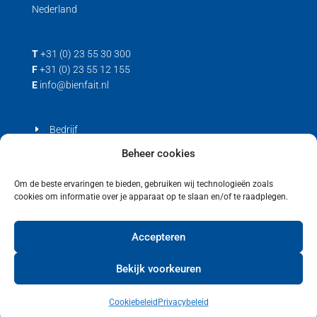
Nederland
T
+31 (0) 23 55 30 300
F
+31 (0) 23 55 12 155
E
info@bienfait.nl
Bedrijf
Producten
Beheer cookies
Contact
Om de beste ervaringen te bieden, gebruiken wij technologieën zoals
cookies om informatie over je apparaat op te slaan en/of te raadplegen.
Privacyverklaring
Cookiebeleid (EU)
Accepteren
Bekijk voorkeuren
Cookiebeleid
Privacybeleid
Copyright © 2021 Bienfait