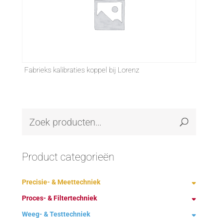
Fabrieks kalibraties koppel bij Lorenz
Product categorieën
Precisie- & Meettechniek
Proces- & Filtertechniek
Demagnetiseren
Weeg- & Testtechniek
Fabrikanten
Ontstoffing technologie