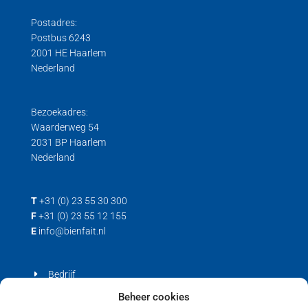
Poelie sensoren
Wiel weegplateaus
Druk loadcell
Digitale centercel
Postadres:
Robot sensor
Gebruiksaanwijzingen
Stainless steel centercel
Postbus 6243
Trek kracht
Hygiënische Load Cells
2001 HE Haarlem
Nederland
Trek/druk kracht
Load cell voor trek- en drukkrachten
Trek loadcell
Bezoekadres:
Waarderweg 54
2031 BP Haarlem
Nederland
T
+31 (0) 23 55 30 300
F
+31 (0) 23 55 12 155
E
info@bienfait.nl
Bedrijf
Producten
Beheer cookies
Contact