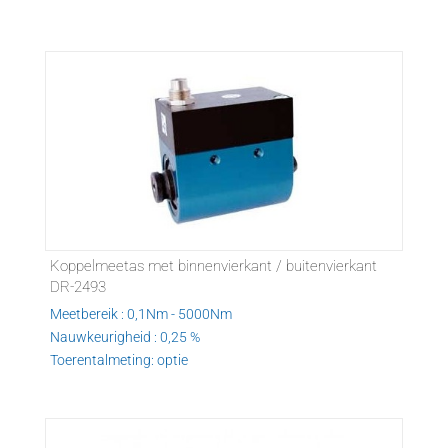
Koppelmeetas met binnenvierkant / buitenvierkant
DR-2493
Meetbereik : 0,1Nm - 5000Nm
Nauwkeurigheid : 0,25 %
Toerentalmeting: optie