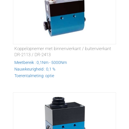
Koppelopnemer met binnenvierkant / buitenvierkant
DR-2113 / DR-2413
Meetbereik : 0,1Nm - 5000Nm
Nauwkeurigheid : 0,1 %
Toerentalmeting: optie