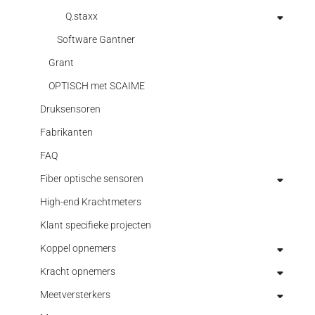
Q.staxx
I/O MODULES
Software Gantner
I/O MODULES
Grant
OPTISCH met SCAIME
Druksensoren
Fabrikanten
FAQ
Fiber optische sensoren
High-end Krachtmeters
Data acquisitie optische sensoren
Klant specifieke projecten
Fiber optische hoeksensoren
Koppel opnemers
Fiber optische temperatuursensoren
Kracht opnemers
Fiber optische verplaatsingssensoren
Elektronica
Meetversterkers
Fiber optische versnellingssensoren
High end torque transducers
3-assige kracht/koppelsensor