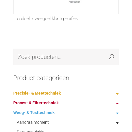
Loadcell / weegcel klantspecifiek
Product categorieën
Precisie- & Meettechniek
Proces- & Filtertechniek
Demagnetiseren
Weeg- & Testtechniek
Fabrikanten
Ontstoffing technologie
Handmeetgereedschap
Procestechniek
Aandraaimoment
Bulkbelading