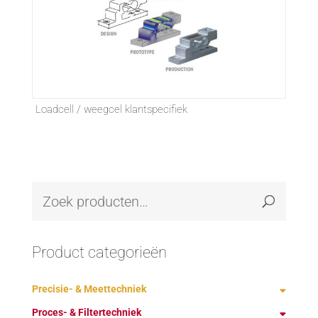
Loadcell / weegcel klantspecifiek
Product categorieën
Precisie- & Meettechniek
Proces- & Filtertechniek
Demagnetiseren