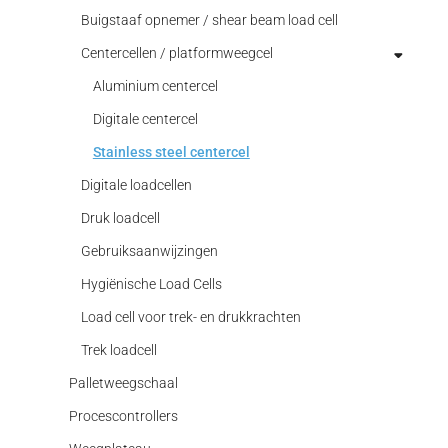
Multicomponent Transducers
Buigstaaf opnemer / shear beam load cell
Opnemer met 2 bereiken
Centercellen / platformweegcel
Overbelastings beveiliging kabel
Aluminium centercel
Poelie sensoren
Digitale centercel
Robot sensor
Stainless steel centercel
Trek kracht
Digitale loadcellen
Trek/druk kracht
Druk loadcell
Gebruiksaanwijzingen
Hygiënische Load Cells
Load cell voor trek- en drukkrachten
Trek loadcell
Palletweegschaal
Procescontrollers