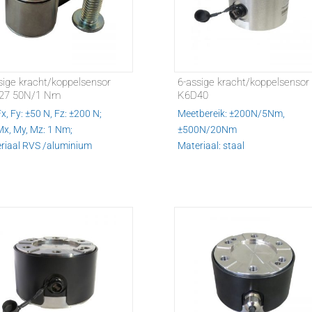
sige kracht/koppelsensor
6-assige kracht/koppelsensor
27 50N/1 Nm
K6D40
, Fy: ±50 N, Fz: ±200 N;
Meetbereik: ±200N/5Nm,
x, My, Mz: 1 Nm;
±500N/20Nm
riaal RVS /aluminium
Materiaal: staal