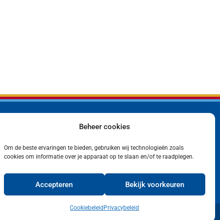
Beheer cookies
Bedrijf
Privacyverklaring
Producten
Cookiebeleid (EU)
Om de beste ervaringen te bieden, gebruiken wij technologieën zoals
Contact
cookies om informatie over je apparaat op te slaan en/of te raadplegen.
Accepteren
Bekijk voorkeuren
Cookiebeleid
Privacybeleid