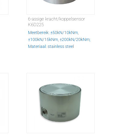
6-assige kracht/koppelsensor
K6D225
Meetbereik: ±50kN/10kNm,
±100kN/15kNm, ±200kN/20kNm;
Materiaal: stainless steel