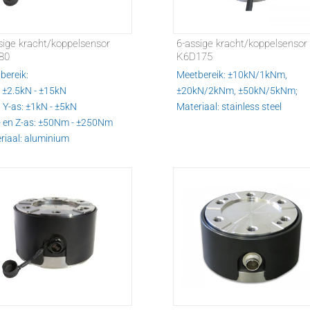
sige kracht/koppelsensor
6-assige kracht/koppelsensor
80
K6D175
bereik:
Meetbereik: ±10kN/1kNm,
: ±2.5kN - ±15kN
±20kN/2kNm, ±50kN/5kNm;
n Y-as: ±1kN - ±5kN
Materiaal: stainless steel
Y- en Z-as: ±50Nm - ±250Nm
riaal: aluminium