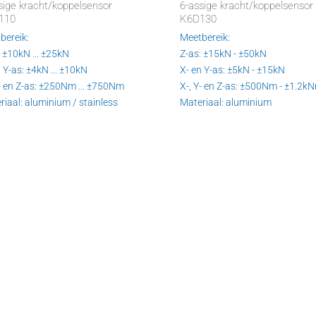
sige kracht/koppelsensor
6-assige kracht/koppelsensor
110
K6D130
bereik:
Meetbereik:
: ±10kN ... ±25kN
Z-as: ±15kN - ±50kN
 Y-as: ±4kN ... ±10kN
X- en Y-as: ±5kN - ±15kN
Y- en Z-as: ±250Nm ... ±750Nm
X-, Y- en Z-as: ±500Nm - ±1.2k
riaal: aluminium / stainless
Materiaal: aluminium