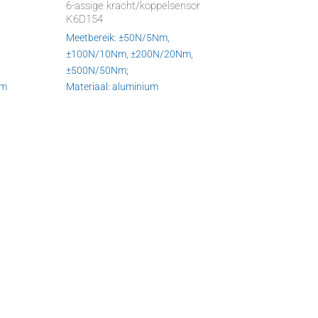
6-assige kracht/koppelsensor
K6D154
Meetbereik: ±50N/5Nm,
±100N/10Nm, ±200N/20Nm,
±500N/50Nm;
Nm
Materiaal: aluminium