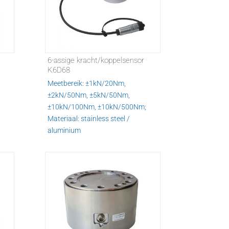
6-assige kracht/koppelsensor
K6D68
Meetbereik: ±1kN/20Nm,
±2kN/50Nm, ±5kN/50Nm,
±10kN/100Nm, ±10kN/500Nm;
Materiaal: stainless steel /
aluminium