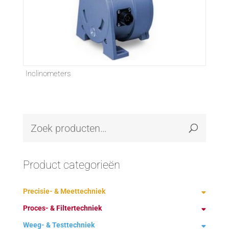
Inclinometers
Product categorieën
Precisie- & Meettechniek
Proces- & Filtertechniek
Demagnetiseren
Weeg- & Testtechniek
Fabrikanten
Ontstoffing technologie