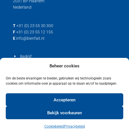
2031 BP Haarlem
Nederland
T
+31 (0) 23 55 30 300
F
+31 (0) 23 55 12 155
E
info@bienfait.nl
Bedrijf
Producten
Beheer cookies
Contact
Om de beste ervaringen te bieden, gebruiken wij technologieën zoals
cookies om informatie over je apparaat op te slaan en/of te raadplegen.
Privacyverklaring
Cookiebeleid (EU)
Accepteren
Bekijk voorkeuren
Cookiebeleid
Privacybeleid
Copyright © 2021 Bienfait