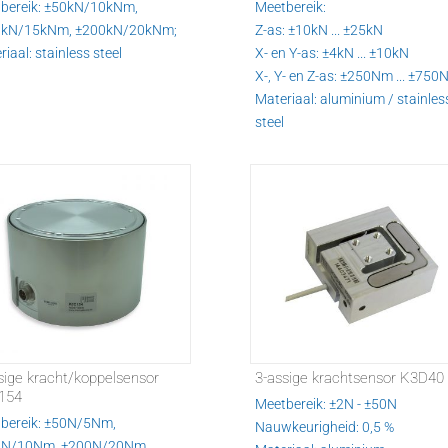
bereik: ±50kN/10kNm,
Meetbereik:
0kN/15kNm, ±200kN/20kNm;
Z-as: ±10kN ... ±25kN
iaal: stainless steel
X- en Y-as: ±4kN ... ±10kN
X-, Y- en Z-as: ±250Nm ... ±75
Materiaal: aluminium / stainles
steel
sige kracht/koppelsensor
3-assige krachtsensor K3D40
154
Meetbereik: ±2N - ±50N
bereik: ±50N/5Nm,
Nauwkeurigheid: 0,5 %
0N/10Nm, ±200N/20Nm,