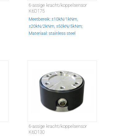
6-assige kracht/koppelsensor
K6D175
Meetbereik: ±10kN/1kNm,
±20kN/2kNm, ±50kN/5kNm;
Materiaal: stainless steel
m
6-assige kracht/koppelsensor
K6D130