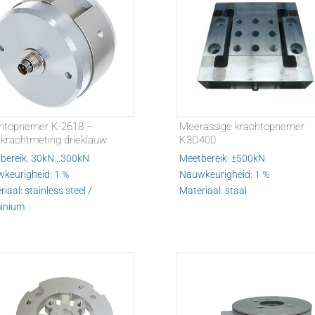
htopnemer K-2618 –
Meerassige krachtopnemer
krachtmeting drieklauw
K3D400
bereik: 30kN...300kN
Meetbereik: ±500kN
keurigheid: 1 %
Nauwkeurigheid: 1 %
iaal: stainless steel /
Materiaal: staal
inium