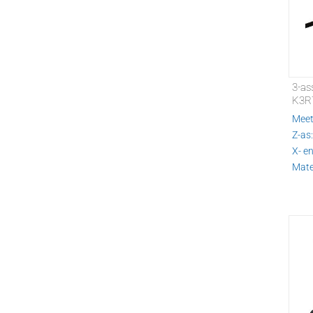
3-as
K3R
Meet
Z-as
X- e
Mate