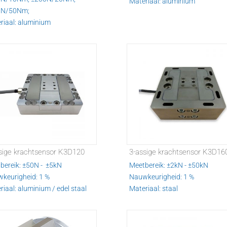
Materiaal: aluminium
0N/50Nm;
riaal: aluminium
sige krachtsensor K3D120
3-assige krachtsensor K3D16
bereik: ±50N - ±5kN
Meetbereik: ±2kN - ±50kN
keurigheid: 1 %
Nauwkeurigheid: 1 %
riaal: aluminium / edel staal
Materiaal: staal