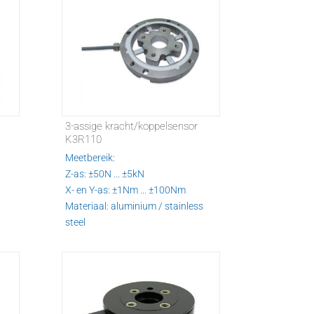
3-assige kracht/koppelsensor
K3R110
Meetbereik:
Z-as: ±50N ... ±5kN
X- en Y-as: ±1Nm ... ±100Nm
Materiaal: aluminium / stainless
steel