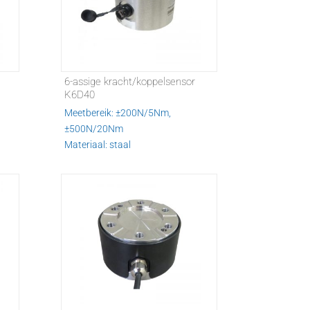
6-assige kracht/koppelsensor
K6D40
Meetbereik: ±200N/5Nm,
±500N/20Nm
Materiaal: staal