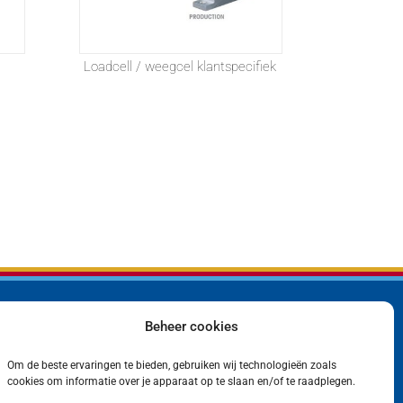
Loadcell / weegcel klantspecifiek
Beheer cookies
Bedrijf
Privacyverklaring
Producten
Cookiebeleid (EU)
Om de beste ervaringen te bieden, gebruiken wij technologieën zoals
Contact
cookies om informatie over je apparaat op te slaan en/of te raadplegen.