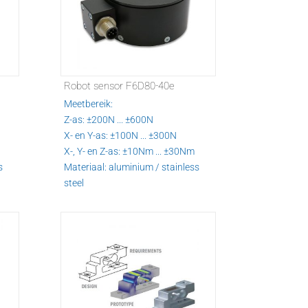
Robot sensor F6D80-40e
Meetbereik:
Z-as: ±200N ... ±600N
X- en Y-as: ±100N ... ±300N
X-, Y- en Z-as: ±10Nm ... ±30Nm
s
Materiaal: aluminium / stainless
steel