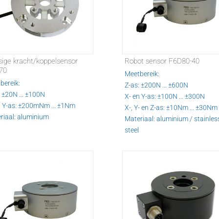
sige kracht/koppelsensor
Robot sensor F6D80-40
70
Meetbereik:
bereik:
Z-as: ±200N ... ±600N
: ±20N ... ±100N
X- en Y-as: ±100N ... ±300N
n Y-as: ±200mNm ... ±1Nm
X-, Y- en Z-as: ±10Nm ... ±30Nm
riaal: aluminium
Materiaal: aluminium / stainles
steel