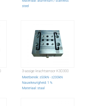
Materiaal: aluminium / stainless
steel
0
3-assige krachtsensor K3D300
Meetbereik: ±50kN - ±200kN
Nauwkeurigheid: 1 %
Materiaal: staal