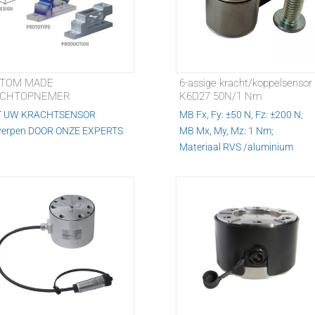
TOM MADE
6-assige kracht/koppelsensor
CHTOPNEMER
K6D27 50N/1 Nm
T UW KRACHTSENSOR
MB Fx, Fy: ±50 N, Fz: ±200 N;
erpen DOOR ONZE EXPERTS
MB Mx, My, Mz: 1 Nm;
Materiaal RVS /aluminium