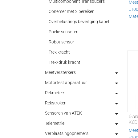
Multicomponent Transducers
Meet
±10
Opnemer met 2 bereiken
Mater
Overbelastings beveiliging kabel
Poelie sensoren
Robot sensor
Trek kracht
Trek/druk kracht
Meetversterkers
Motortest apparatuur
Analoge meetversterkers
Rekmeters
Digitale meetversterkers
Elektronica voor motortest
Rekstroken
Draagbare indicatoren
Hysterese dynamometers
Optische rekmeters
Sensoren van ATEK
Indicatoren
Poeder Dynamometer (rem)
Rekmeters aanschroefbaar
Accessoires voor rekstroken
6-as
K6D
Telemetrie
Process controllers
Rem componenten
Rekmeters hoog oplossend
Meetversterkers
Druksensoren
Meet
Verplaatsingopnemers
USB meetversterkers
Wervelstroom Dynamometer
analyse/onderzoek
Lineaire verplaatsing Io T-
Bluetooth meetversterkers
±10