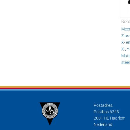
Robo
Meet
Z-as
X- en
X-, 
Mate
steel
Postadres:
Postbus 6243
2001 HE Haarlem
Nederland