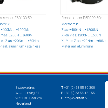
t sensor F6D100-50
Robot sensor F6D100-50e
bereik:
Meetbereik:
: ±400kN ... ±1200kN
Z-as: ±400kN ... ±1200kN
 Y-as: ±200N ... ±600N
X- en Y-as: ±200N ... ±600N
Y- en Z-as: ±20Nm ... ±60Nm
X-, Y- en Z-as: ±20Nm ... ±60Nm
riaal: aluminium / stainless
Materiaal: aluminium
Bezoekadres:
T
+31 (0) 23 55 30 300
Waarderweg 54
F
+31 (0) 23 55 12 155
2031 BP Haarlem
E
info@bienfait.nl
Nederland