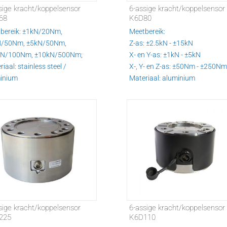
sige kracht/koppelsensor
6-assige kracht/koppelsensor
68
K6D80
bereik: ±1kN/20Nm,
Meetbereik:
N/50Nm, ±5kN/50Nm,
Z-as: ±2.5kN - ±15kN
kN/100Nm, ±10kN/500Nm;
X- en Y-as: ±1kN - ±5kN
iaal: stainless steel /
X-, Y- en Z-as: ±50Nm - ±250N
inium
Materiaal: aluminium
sige kracht/koppelsensor
6-assige kracht/koppelsensor
225
K6D110