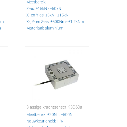
Meetbereik:
Z-as: ±15kN - ±50kN
X- en Y-as: ±5kN - ±15kN
0Nm
X-, Y- en Z-as: ±500Nm - ±1.2kNm
s
Materiaal: aluminium
3-assige krachtsensor K3D60a
Meetbereik: ±20N ... ±500N
Nauwkeurigheid: 1 %