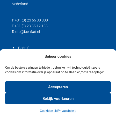
Nederland
T
+31 (0) 23 55 30 300
F
+31 (0) 23 55 12 155
E
info@bienfait.nl
Bedrijf
Producten
Beheer cookies
Contact
Om de beste ervaringen te bieden, gebruiken wij technologieën zoals
cookies om informatie over je apparaat op te slaan en/of te raadplegen.
Privacyverklaring
Cookiebeleid (EU)
Accepteren
Bekijk voorkeuren
Cookiebeleid
Privacybeleid
Copyright © 2021 Bienfait