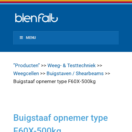
MENU
”Producten”
>>
Weeg- & Testtechniek
>>
Weegcellen
>>
Buigstaven / Shearbeams
>>
Buigstaaf opnemer type F60X-500kg
Buigstaaf opnemer type
F60X-500kg