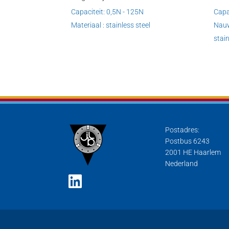
Capaciteit: 0,5N - 125N
Capa
Materiaal : stainless steel
Nauw
stain
Postadres:
Postbus 6243
2001 HE Haarlem
Nederland