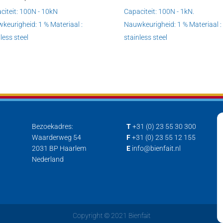
citeit: 100N - 10kN
Capaciteit: 100N - 1kN.
keurigheid: 1 % Materiaal :
Nauwkeurigheid: 1 % Materiaal :
less steel
stainless steel
Bezoekadres:
T
+31 (0) 23 55 30 300
Waarderweg 54
F
+31 (0) 23 55 12 155
2031 BP Haarlem
E
info@bienfait.nl
Nederland
Copyright © 2021 Bienfait