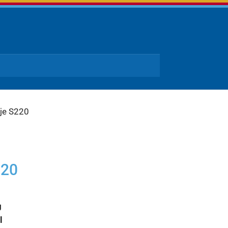
je S220
220
g
l