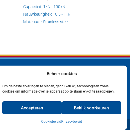
Capaciteit: 1kN - 100kN
Nauwkeurigheid : 0,5 - 1 %
Materiaal : Stainless steel
Beheer cookies
Bedrijf
Privacyverklaring
Producten
Cookiebeleid (EU)
Om de beste ervaringen te bieden, gebruiken wij technologieën zoals
Contact
cookies om informatie over je apparaat op te slaan en/of te raadplegen.
Accepteren
Bekijk voorkeuren
Cookiebeleid
Privacybeleid