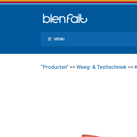
MENU
”Producten”
>>
Weeg- & Testtechniek
>>