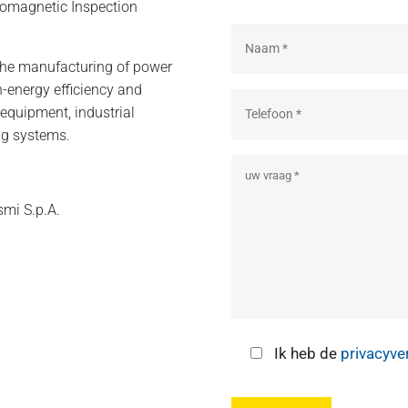
romagnetic Inspection
 the manufacturing of power
-energy efficiency and
y equipment, industrial
ng systems.
smi S.p.A.
Ik heb de
privacyve