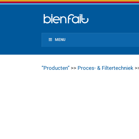
MENU
”Producten”
>>
Proces- & Filtertechniek
>