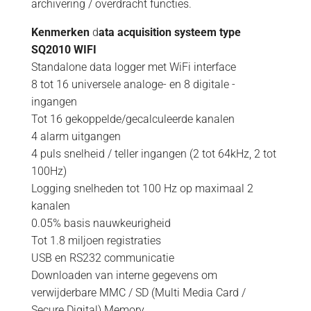
archivering / overdracht functies.
Kenmerken
d
ata acquisition systeem type
SQ2010 WIFI
Standalone data logger met WiFi interface
8 tot 16 universele analoge- en 8 digitale -
ingangen
Tot 16 gekoppelde/gecalculeerde kanalen
4 alarm uitgangen
4 puls snelheid / teller ingangen (2 tot 64kHz, 2 tot
100Hz)
Logging snelheden tot 100 Hz op maximaal 2
kanalen
0.05% basis nauwkeurigheid
Tot 1.8 miljoen registraties
USB en RS232 communicatie
Downloaden van interne gegevens om
verwijderbare MMC / SD (Multi Media Card /
Secure Digital) Memory