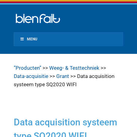
MENU
”Producten”
>>
Weeg- & Testtechniek
>>
Data-acquisitie
>>
Grant
>> Data acquisition
systeem type SQ2020 WIFI
Data acquisition systeem
type SQ2020 WIFI