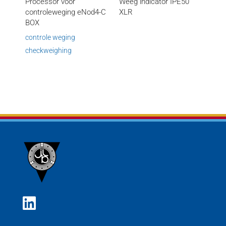
Processor voor
Weeg indicator IPE50
controleweging eNod4-C
XLR
BOX
controle weging
checkweighing