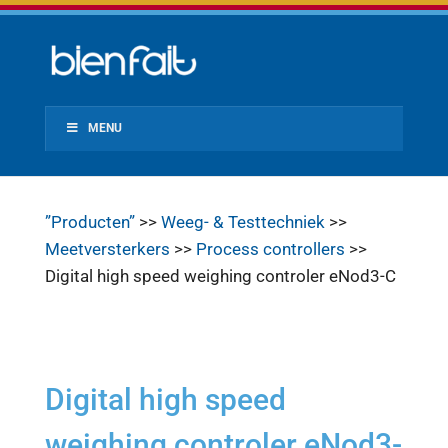
MENU
”Producten”
>>
Weeg- & Testtechniek
>>
Meetversterkers
>>
Process controllers
>>
Digital high speed weighing controler eNod3-C
Digital high speed
weighing controler eNod3-