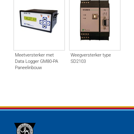
Meetversterker met
Weegversterker type
Data Logger GM80-PA
SD2103
Paneelinbouw