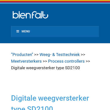
MENU
”Producten”
>>
Weeg- & Testtechniek
>>
Meetversterkers
>>
Process controllers
>>
Digitale weegversterker type SD2100
Digitale weegversterker
type SD2100