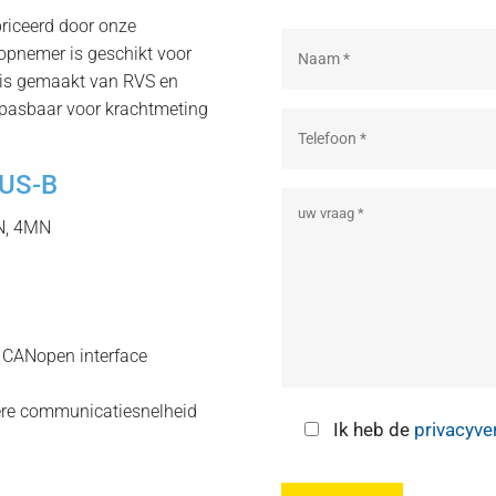
riceerd door onze
 opnemer is geschikt voor
 is gemaakt van RVS en
oepasbaar voor krachtmeting
KUS-B
MN, 4MN
 CANopen interface
gere communicatiesnelheid
Ik heb de
privacyve