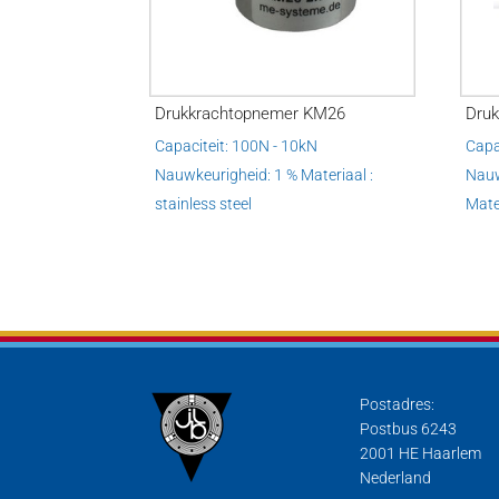
Drukkrachtopnemer KM26
Dru
Capaciteit: 100N - 10kN
Capa
Nauwkeurigheid: 1 % Materiaal :
Nauw
stainless steel
Mater
Postadres:
Postbus 6243
2001 HE Haarlem
Nederland