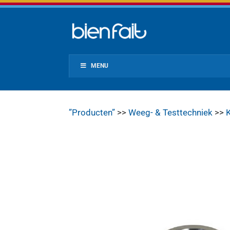
MENU
”Producten”
>>
Weeg- & Testtechniek
>>