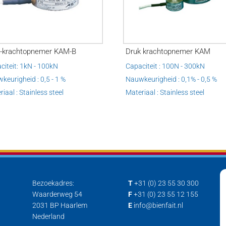
k-krachtopnemer KAM-B
Druk krachtopnemer KAM
citeit: 1kN - 100kN
Capaciteit : 100N - 300kN
keurigheid : 0,5 - 1 %
Nauwkeurigheid : 0,1% - 0,5 %
iaal : Stainless steel
Materiaal : Stainless steel
Bezoekadres:
T
+31 (0) 23 55 30 300
Waarderweg 54
F
+31 (0) 23 55 12 155
2031 BP Haarlem
E
info@bienfait.nl
Nederland