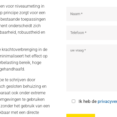
pen voor niveaumeting in
rp principe zorgt voor een
ok bestaande toepassingen
ment onderscheidt zich
baarheid, robuustheid en
e krachtoverbrenging in de
minimaliseert het effect op
rbelasting bereik, hoge
n gehandhaafd.
oe te schrijven door
sch gesloten behuizing en
paraat ook onder extreme
omgevingen te gebruiken
Ik heb de
privacyve
 zonder het gebruik van een
ikbaar met een directe