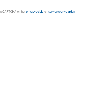
t reCAPTCHA en het
privacybeleid
en
servicevoorwaarden