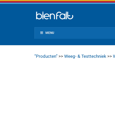
MENU
”Producten”
>>
Weeg- & Testtechniek
>>