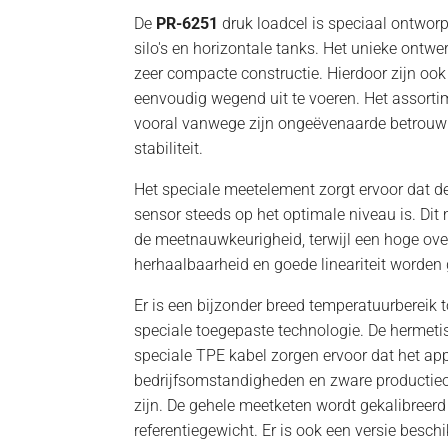
De
PR-6251
druk loadcel is speciaal ontwor
silo's en horizontale tanks. Het unieke ontwe
zeer compacte constructie. Hierdoor zijn o
eenvoudig wegend uit te voeren. Het assorti
vooral vanwege zijn ongeëvenaarde betrouw
stabiliteit.
Het speciale meetelement zorgt ervoor dat d
sensor steeds op het optimale niveau is. Dit 
de meetnauwkeurigheid, terwijl een hoge ove
herhaalbaarheid en goede lineariteit worde
Er is een bijzonder breed temperatuurbereik t
speciale toegepaste technologie. De hermeti
speciale TPE kabel zorgen ervoor dat het ap
bedrijfsomstandigheden en zware productie
zijn. De gehele meetketen wordt gekalibreerd
referentiegewicht. Er is ook een versie besch