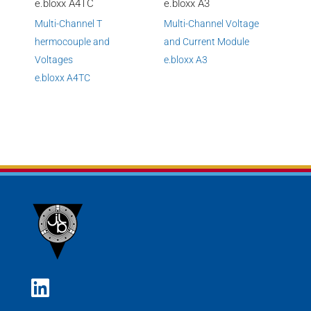
e.bloxx A4TC
e.bloxx A3
Multi-Channel T
Multi-Channel Voltage
hermocouple and
and Current Module
Voltages
e.
bloxx A3
e.
bloxx A4TC