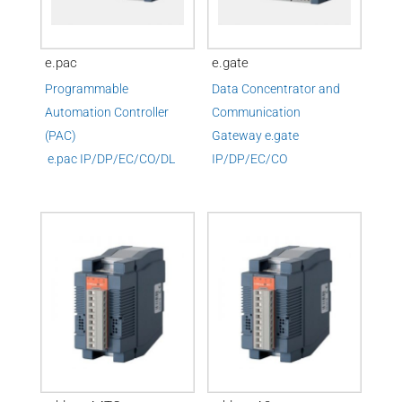
e.pac
e.gate
Programmable
Data Concentrator and
Automation Controller
Communication
(PAC)
Gateway
e.
gate
e.
pac IP/DP/EC/CO/DL
IP/DP/EC/CO