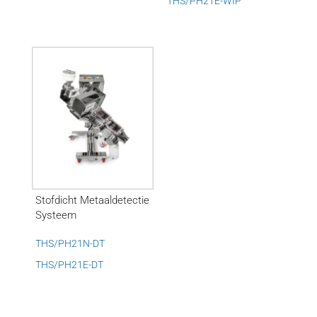
THS/PH21E-WIP
Stofdicht Metaaldetectie
Systeem
THS/PH21N-DT
THS/PH21E-DT