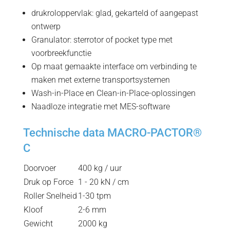
drukroloppervlak: glad, gekarteld of aangepast
ontwerp
Granulator: sterrotor of pocket type met
voorbreekfunctie
Op maat gemaakte interface om verbinding te
maken met externe transportsystemen
Wash-in-Place en Clean-in-Place-oplossingen
Naadloze integratie met MES-software
Technische data MACRO-PACTOR®
C
Doorvoer
400 kg / uur
Druk op Force
1 - 20 kN / cm
Roller Snelheid
1-30 tpm
Kloof
2-6 mm
Gewicht
2000 kg