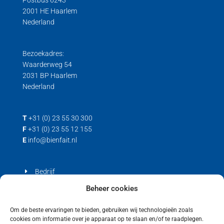
2001 HE Haarlem
Nederland
Bezoekadres:
Waarderweg 54
2031 BP Haarlem
Nederland
T
+31 (0) 23 55 30 300
F
+31 (0) 23 55 12 155
E
info@bienfait.nl
Bedrijf
Producten
Beheer cookies
Contact
Om de beste ervaringen te bieden, gebruiken wij technologieën zoals
cookies om informatie over je apparaat op te slaan en/of te raadplegen.