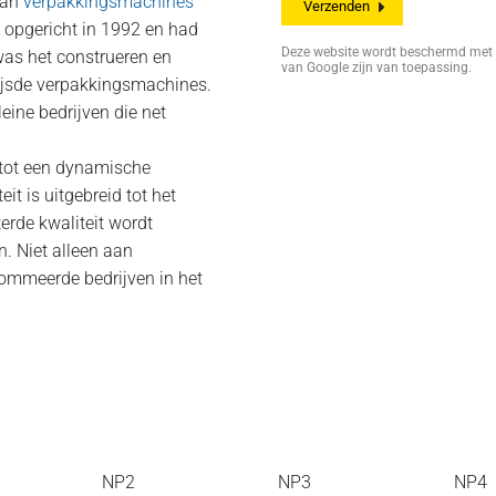
 van
verpakkingsmachines
d opgericht in 1992 en had
Deze website wordt beschermd me
as het construeren en
van Google zijn van toepassing.
rijsde verpakkingsmachines.
eine bedrijven die net
 tot een dynamische
it is uitgebreid tot het
erde kwaliteit wordt
n. Niet alleen aan
ommeerde bedrijven in het
NP2
NP3
NP4