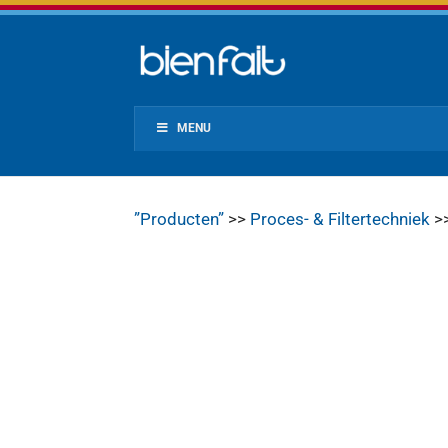
MENU
”Producten”
>>
Proces- & Filtertechniek
>