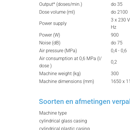
Output* (doses/min.)
do 35
Dose volume (ml)
do 2100
3 x 230 V
Power supply
Hz
Power (W)
900
Noise (dB)
do 75
Air pressure (MPa)
0,4 - 0,6
Air consumption at 0,6 MPa (l/
0,2
dose )
Machine weight (kg)
300
Machine dimensions (mm)
1650 x 11
Soorten en afmetingen verp
Machine type
cylindrical glass casing
cylindrical plastic casing