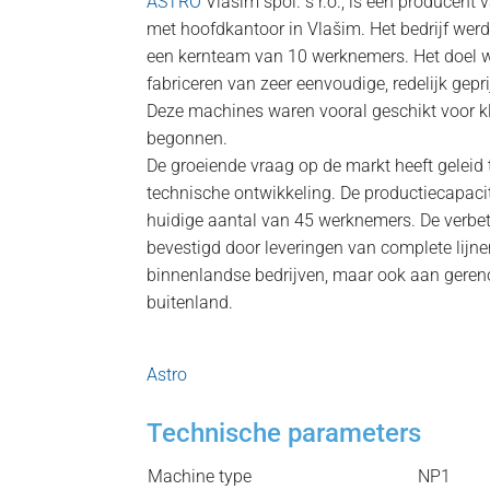
ASTRO
Vlašim spol. s r.o., is een producent
met hoofdkantoor in Vlašim. Het bedrijf wer
een kernteam van 10 werknemers. Het doel w
fabriceren van zeer eenvoudige, redelijk gep
Deze machines waren vooral geschikt voor kl
begonnen.
De groeiende vraag op de markt heeft geleid
technische ontwikkeling. De productiecapacite
huidige aantal van 45 werknemers. De verbet
bevestigd door leveringen van complete lijne
binnenlandse bedrijven, maar ook aan geren
buitenland.
Astro
Technische parameters
Machine type
NP1