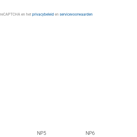
t reCAPTCHA en het
privacybeleid
en
servicevoorwaarden
NP5
NP6