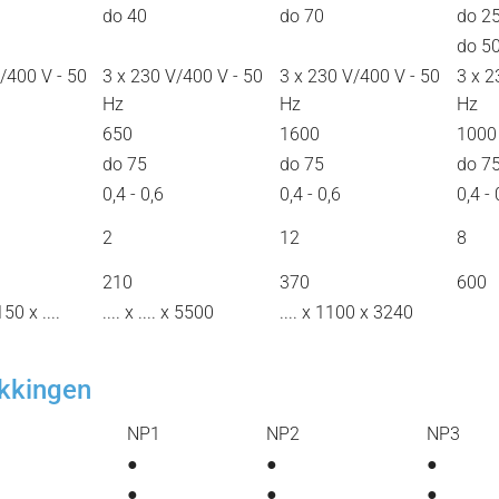
do 40
do 70
do 2
do 5
/400 V - 50
3 x 230 V/400 V - 50
3 x 230 V/400 V - 50
3 x 2
Hz
Hz
Hz
650
1600
1000
do 75
do 75
do 7
0,4 - 0,6
0,4 - 0,6
0,4 - 
2
12
8
210
370
600
50 x ....
.... x .... x 5500
.... x 1100 x 3240
akkingen
NP1
NP2
NP3
●
●
●
●
●
●