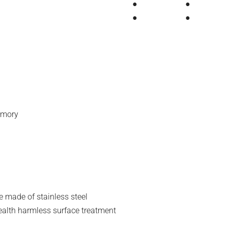
●
●
●
●
memory
e made of stainless steel
health harmless surface treatment