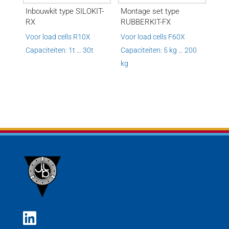
Inbouwkit type SILOKIT-
Montage set type
RX
RUBBERKIT-FX
Voor load cells R10X
Voor load cells F60X
Capaciteiten: 1t … 30t
Capaciteiten: 5 kg … 200
kg