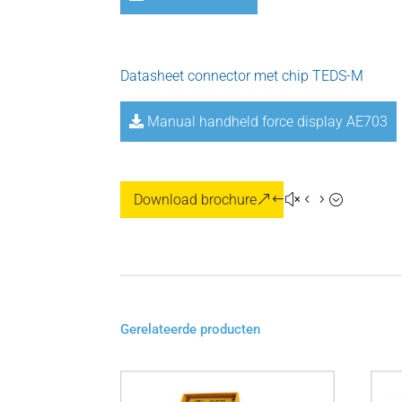
Datasheet connector met chip TEDS-M
Manual handheld force display AE703
Download brochure
Gerelateerde producten