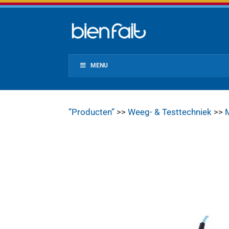
MENU
”Producten”
>>
Weeg- & Testtechniek
>>