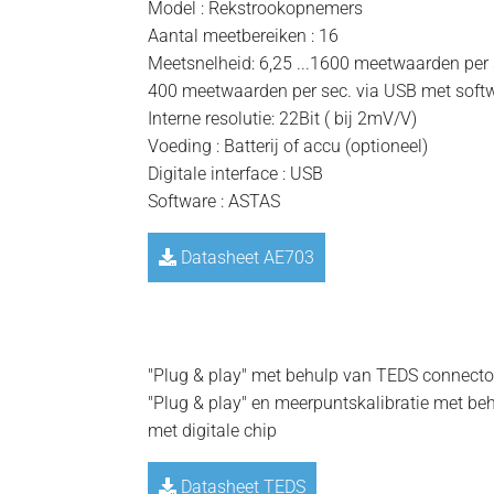
Model : Rekstrookopnemers
Aantal meetbereiken : 16
Meetsnelheid: 6,25 ...1600 meetwaarden per 
400 meetwaarden per sec. via USB met sof
Interne resolutie: 22Bit ( bij 2mV/V)
Voeding : Batterij of accu (optioneel)
Digitale interface : USB
Software : ASTAS
Datasheet AE703
=
"Plug & play" met behulp van TEDS connector
"Plug & play" en meerpuntskalibratie met b
met digitale chip
Datasheet TEDS