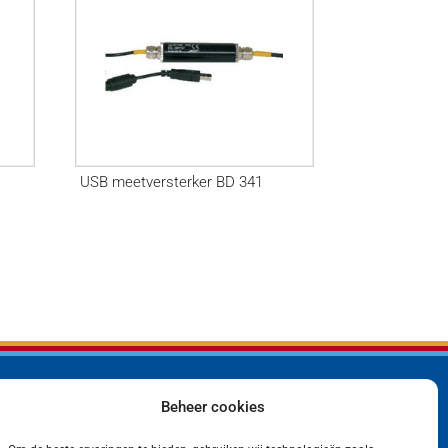
USB meetversterker BD 341
Beheer cookies
Bedrijf
Privacyverklaring
Producten
Cookiebeleid (EU)