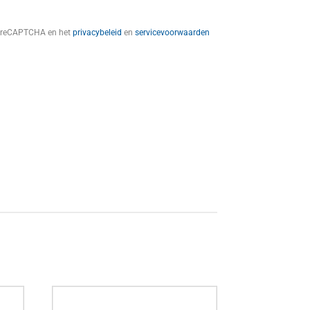
t reCAPTCHA en het
privacybeleid
en
servicevoorwaarden