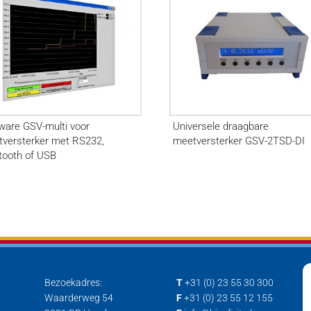
ware GSV-multi voor
Universele draagbare
versterker met RS232,
meetversterker GSV-2TSD-DI
tooth of USB
Bezoekadres:
T
+31 (0) 23 55 30 300
Waarderweg 54
F
+31 (0) 23 55 12 155