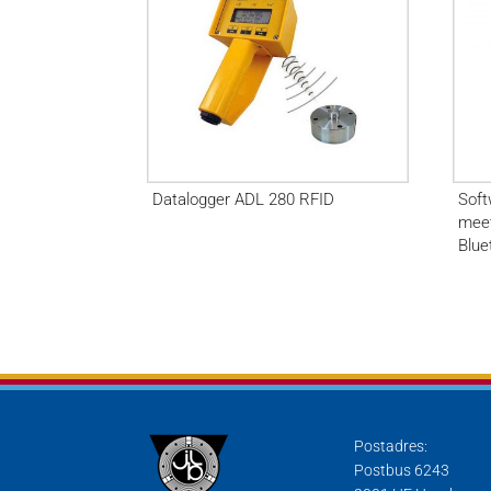
Datalogger ADL 280 RFID
Soft
meet
Blue
Postadres:
Postbus 6243