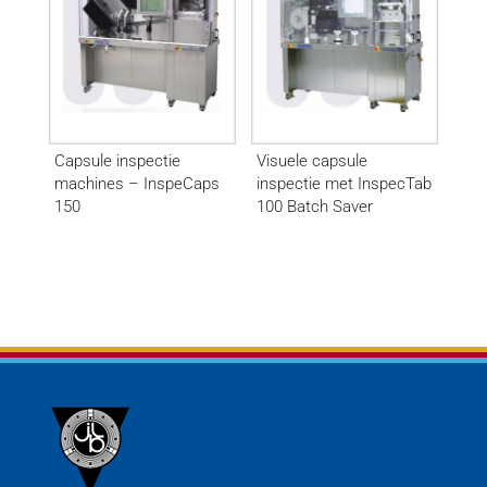
Capsule inspectie
Visuele capsule
machines – InspeCaps
inspectie met InspecTab
150
100 Batch Saver