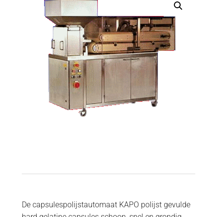
De capsulespolijstautomaat KAPO polijst gevulde
hard gelatine capsules schoon, snel en grondig.