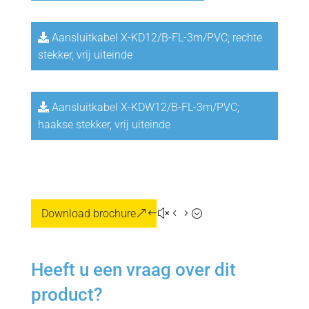
Aansluitkabel X-KD12/B-FL-3m/PVC; rechte
stekker, vrij uiteinde
Aansluitkabel X-KDW12/B-FL-3m/PVC;
haakse stekker, vrij uiteinde
Download brochure
Heeft u een vraag over dit
product?