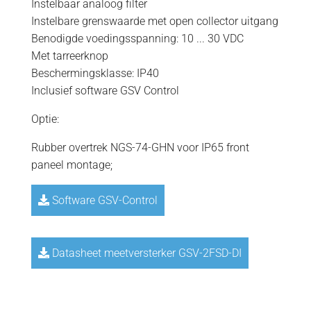
Instelbaar analoog filter
Instelbare grenswaarde met open collector uitgang
Benodigde voedingsspanning: 10 ... 30 VDC
Met tarreerknop
Beschermingsklasse: IP40
Inclusief software GSV Control
Optie:
Rubber overtrek NGS-74-GHN voor IP65 front
paneel montage;
Software GSV-Control
Datasheet meetversterker GSV-2FSD-DI
=