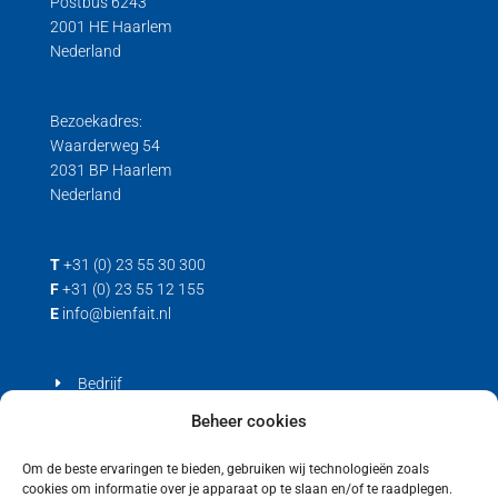
Postbus 6243
2001 HE Haarlem
Nederland
Bezoekadres:
Waarderweg 54
2031 BP Haarlem
Nederland
T
+31 (0) 23 55 30 300
F
+31 (0) 23 55 12 155
E
info@bienfait.nl
Bedrijf
Producten
Beheer cookies
Contact
Om de beste ervaringen te bieden, gebruiken wij technologieën zoals
cookies om informatie over je apparaat op te slaan en/of te raadplegen.