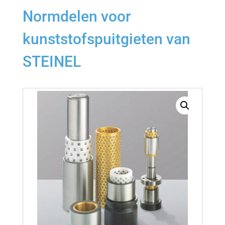
Normdelen voor
kunststofspuitgieten van
STEINEL