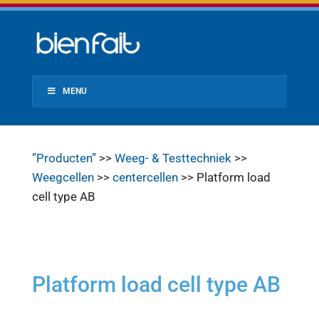
MENU
”Producten”
>>
Weeg- & Testtechniek
>>
Weegcellen
>>
centercellen
>> Platform load
cell type AB
Platform load cell type AB