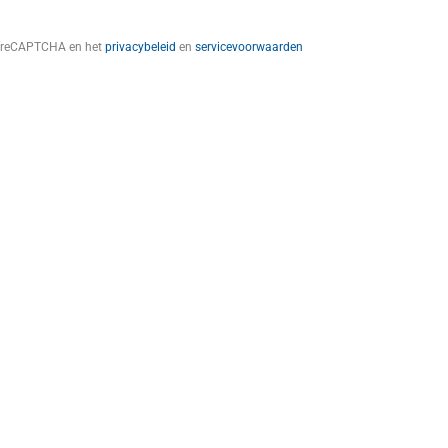
t reCAPTCHA en het
privacybeleid
en
servicevoorwaarden