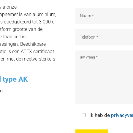
via onze
e opnemer is van aluminium,
 is goedgekeurd tot 3 000 d
tform grootte van de
load cell is
assingen. Beschikbare
ptie is een ATEX certificaat
eren met de meetversterkers
l type AK
kg
Ik heb de
privacyve