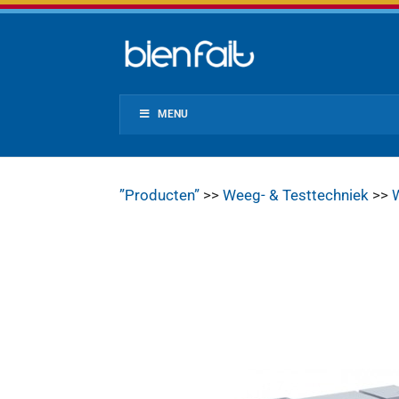
MENU
”Producten”
>>
Weeg- & Testtechniek
>>