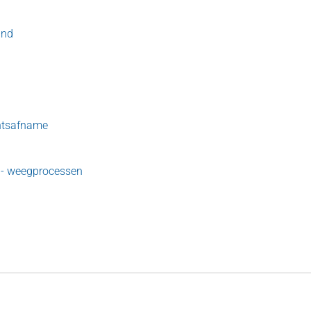
and
chtsafname
l - weegprocessen