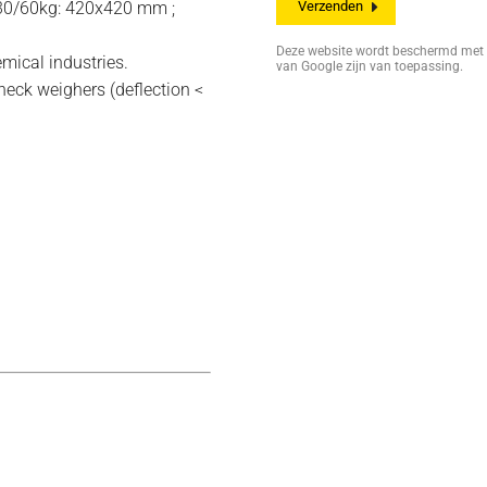
 30/60kg: 420x420 mm ;
Deze website wordt beschermd me
emical industries.
van Google zijn van toepassing.
eck weighers (deflection <