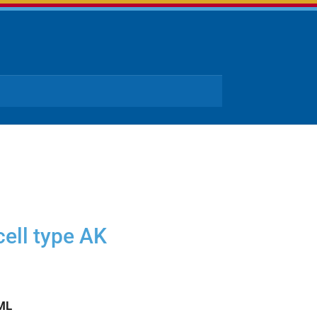
ell type AK
ML