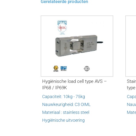
Gerelateerde producten
Hygiënische load cell type AVS –
Stai
IP68 / IP69K
type
Capaciteit: 10kg - 75kg
Capa
Nauwkeurigheid: C3 OIML
Nauw
Materiaal : stainless steel
Mater
Hygiënische uitvoering