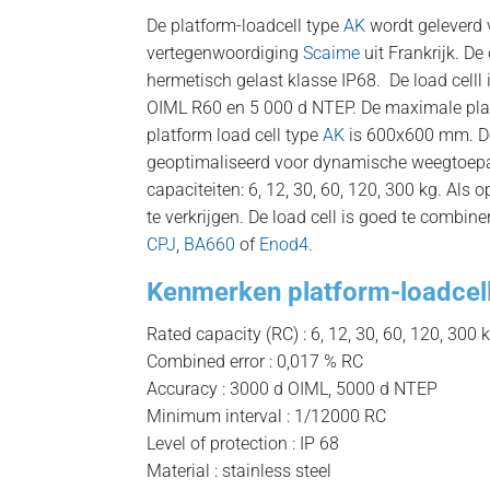
De platform-loadcell type
AK
wordt geleverd 
vertegenwoordiging
Scaime
uit Frankrijk. D
hermetisch gelast klasse IP68. De load celll
OIML R60 en 5 000 d NTEP. De maximale pla
platform load cell type
AK
is 600x600 mm. De 
geoptimaliseerd voor dynamische weegtoep
capaciteiten: 6, 12, 30, 60, 120, 300 kg. Als o
te verkrijgen. De load cell is goed te combin
CPJ
,
BA660
of
Enod4
.
Kenmerken platform-loadcel
Rated capacity (RC) : 6, 12, 30, 60, 120, 300 
Combined error : 0,017 % RC
Accuracy : 3000 d OIML, 5000 d NTEP
Minimum interval : 1/12000 RC
Level of protection : IP 68
Material : stainless steel