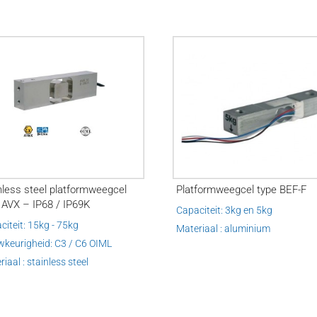
nless steel platformweegcel
Platformweegcel type BEF-F
 AVX – IP68 / IP69K
Capaciteit: 3kg en 5kg
citeit: 15kg - 75kg
Materiaal : aluminium
keurigheid: C3 / C6 OIML
iaal : stainless steel