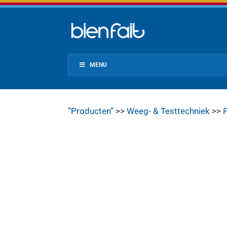
MENU
”Producten”
>>
Weeg- & Testtechniek
>>