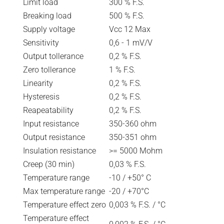
Limit load
300 % F.S.
Breaking load
500 % F.S.
Supply voltage
Vcc 12 Max
Sensitivity
0,6 - 1 mV/V
Output tollerance
0,2 % F.S.
Zero tollerance
1 % F.S.
Linearity
0,2 % F.S.
Hysteresis
0,2 % F.S.
Reapeatability
0,2 % F.S.
Input resistance
350-360 ohm
Output resistance
350-351 ohm
Insulation resistance
>= 5000 Mohm
Creep (30 min)
0,03 % F.S.
Temperature range
-10 / +50° C
Max temperature range
-20 / +70°C
Temperature effect zero
0,003 % F.S. / °C
Temperature effect