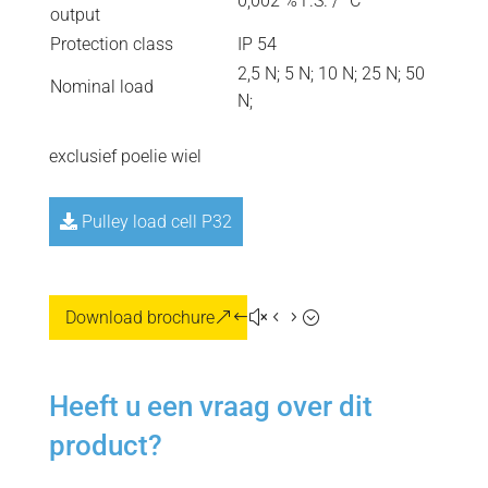
0,002 % F.S. / °C
output
Protection class
IP 54
2,5 N; 5 N; 10 N; 25 N; 50
Nominal load
N;
=
exclusief poelie wiel
=
Pulley load cell P32
Download brochure
Heeft u een vraag over dit
product?