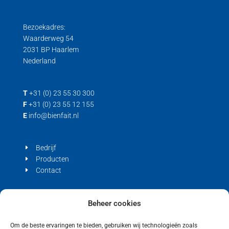
Bezoekadres:
Waarderweg 54
2031 BP Haarlem
Nederland
T
+31 (0) 23 55 30 300
F
+31 (0) 23 55 12 155
E
info@bienfait.nl
Bedrijf
Producten
Contact
Privacyverklaring
Beheer cookies
Cookiebeleid (EU)
Om de beste ervaringen te bieden, gebruiken wij technologieën zoals