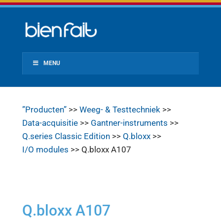
MENU
”Producten”
>>
Weeg- & Testtechniek
>>
Data-acquisitie
>>
Gantner-instruments
>>
Q.series Classic Edition
>>
Q.bloxx
>>
I/O modules
>> Q.bloxx A107
Q.bloxx A107